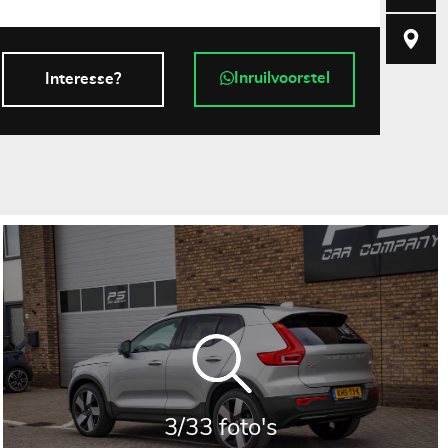
Zekkenwe
Inruilvoorstel
Interesse?
3/33 foto's