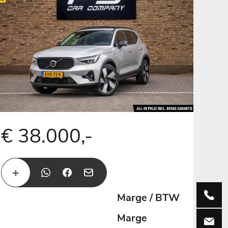
€ 38.000,-
085-060
Marge / BTW
Marge
info@psc