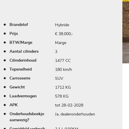
Hybride
Brandstof
€ 38.000,-
Prijs
Marge
BTW/Marge
3
Aantal cilinders
1477 CC
Cilinderinhoud
180 km/h
Topsnelheid
SUV
Carrosserie
1712 KG
Gewicht
578 KG
Laadvermogen
tot 28-02-2028
APK
Ja, dealeronderhouden
Onderhoudsboekje
aanwezig?
Gemiddeld verbruik